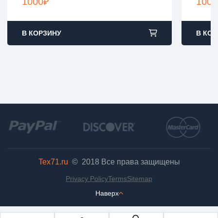
1000
₽
1000
В КОРЗИНУ
В КОР
Tex71.ru
© 2018
Все права защищены
Privacy Policy
Terms
Sitemap
Наверх