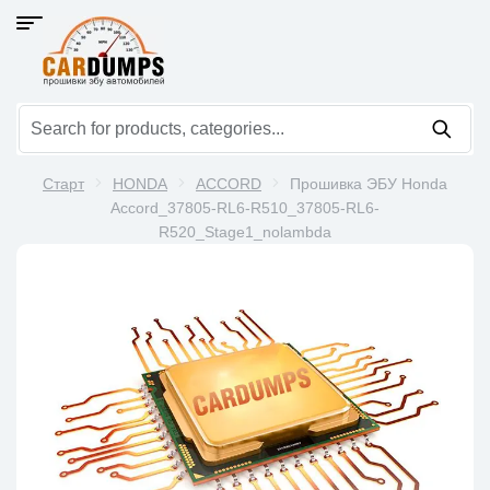
Старт
HONDA
ACCORD
Прошивка ЭБУ Honda
Accord_37805-RL6-R510_37805-RL6-
R520_Stage1_nolambda