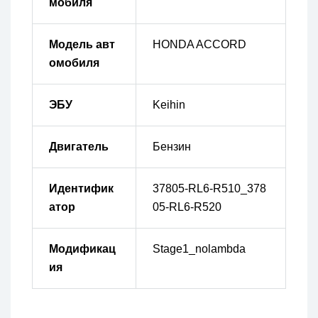
мобиля
Модель авт
HONDA ACCORD
омобиля
ЭБУ
Keihin
Двигатель
Бензин
Идентифик
37805-RL6-R510_378
атор
05-RL6-R520
Модификац
Stage1_nolambda
ия