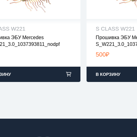
ASS W221
S CLASS W221
вка ЭБУ Mercedes
Прошивка ЭБУ Me
 файлы проверены на вирусы
все файлы прове
1_3.0_1037393811_nodpf
S_W221_3.0_1037
файлы в архивах zip или rar
все файлы в архив
узка с 9:00-22:00 по Москве
загрузка с 9:00-2
500
₽
ЗИНУ
В КОРЗИНУ