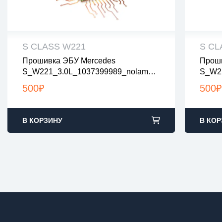
S CLASS W221
S CL
Прошивка ЭБУ Mercedes
Проши
все файлы проверены на вирусы
все
S_W221_3.0L_1037399989_nolambd
S_W22
все файлы в архивах zip или rar
все 
A
загрузка с 9:00-22:00 по Москве
загр
500
₽
500
₽
В КОРЗИНУ
В КОР