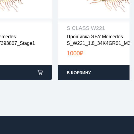
S CLASS W221
rcedes
Прошивка ЭБУ Mercedes
рены на вирусы
все файлы проверены на виру
393807_Stage1
S_W221_1.8_34K4GR01_M30
ах zip или rar
все файлы в архивах zip или ra
346577376320_Stage1
2:00 по Москве
загрузка с 9:00-22:00 по Москв
1000
₽
В КОРЗИНУ