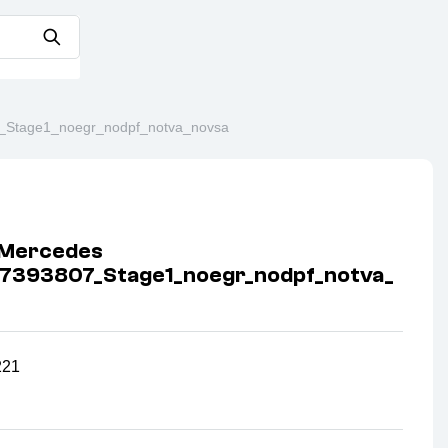
Stage1_noegr_nodpf_notva_novsa
 Mercedes
7393807_Stage1_noegr_nodpf_notva_
221