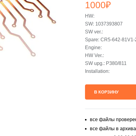
1000
₽
HW:
SW: 1037393807
SW ver.:
Spare: CR5-642-81V
Engine:
HW Ver.:
SW upg.: P380/811
Installation:
В КОРЗИНУ
все файлы провере
все файлы в архивах