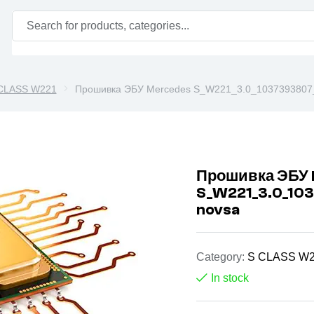
CLASS W221
Прошивка ЭБУ Mercedes S_W221_3.0_1037393807_
Прошивка ЭБУ
S_W221_3.0_103
novsa
Category:
S CLASS W
In stock