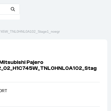
1C745W_TNL0HNL0A102_Stage1_noegr
itsubishi Pajero
42_02_H1C745W_TNL0HNL0A102_Stag
ORT