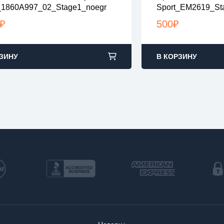
_1860A997_02_Stage1_noegr
Sport_EM2619_St
файлы в архивах zip или rar
все файлы в архив
узка с 9:00-22:00 по Москве
загрузка с 9:00-2
₽
500
₽
ЗИНУ
В КОРЗИНУ