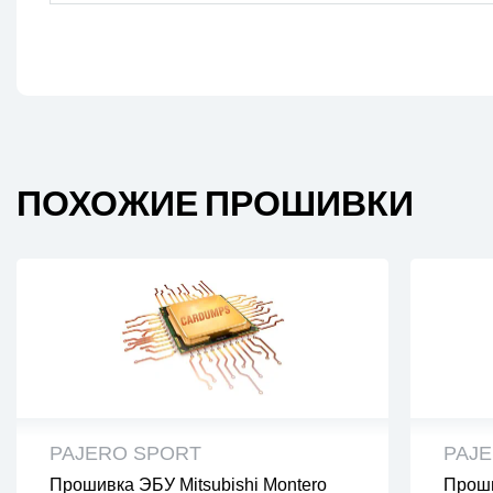
ПОХОЖИЕ ПРОШИВКИ
PAJERO SPORT
PAJ
Прошивка ЭБУ Mitsubishi Montero
Проши
все файлы проверены на вирусы
все