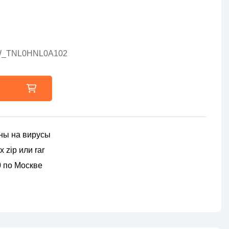
5W_TNL0HNL0A102
ны на вирусы
 zip или rar
00 по Москве