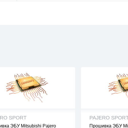
ERO SPORT
PAJERO SPOR
вка ЭБУ Mitsubishi Pajero
Прошивка ЭБУ Mit
 файлы проверены на вирусы
все файлы прове