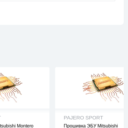
T
PAJERO SPORT
subishi Montero
Прошивка ЭБУ Mitsubishi
рены на вирусы
все файлы проверены на виру