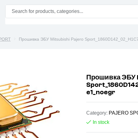
PORT
Прошивка ЭБУ Mitsubishi Pajero Sport_1860D142_02_H
Прошивка ЭБУ M
Sport_1860D1
e1_noegr
Category:
PAJERO SP
In stock