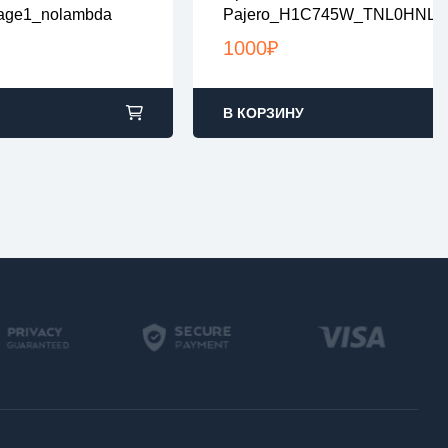
age1_nolambda
Pajero_H1C745W_TNL0HNL0
ах zip или rar
все файлы в архивах zip или ra
860D143_02_Stage1_nodpf_n
2:00 по Москве
загрузка с 9:00-22:00 по Москв
1000
₽
В КОРЗИНУ