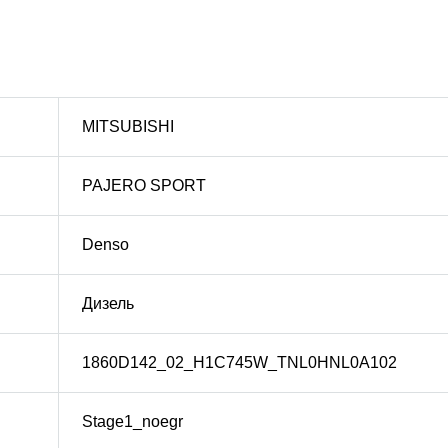
MITSUBISHI
PAJERO SPORT
Denso
Дизель
1860D142_02_H1C745W_TNL0HNL0A102
Stage1_noegr