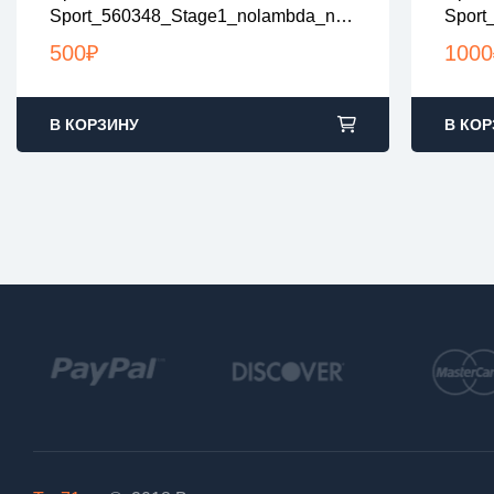
Sport_560348_Stage1_nolambda_noe
Sport
все файлы в архивах zip или rar
все 
Gr
загрузка с 9:00-22:00 по Москве
загр
500
₽
1000
В КОРЗИНУ
В КОР