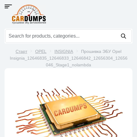
Старт
OPEL
INSIGNIA
Прошивка ЭБУ Opel
Insignia_12646835_12646833_12646842_12656304_12656
046_Stage1_nolambda