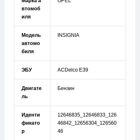
Марка а
OPEL
втомоб
иля
Модель
INSIGNIA
автомо
биля
ЭБУ
ACDelco E39
Двигате
Бензин
ль
Иденти
12646835_12646833_126
фикато
46842_12656304_126560
р
46