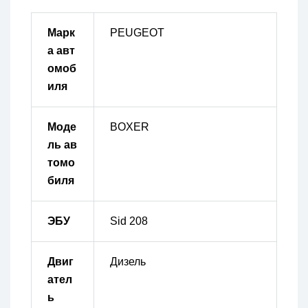
Марк
PEUGEOT
а авт
омоб
иля
Моде
BOXER
ль ав
томо
биля
ЭБУ
Sid 208
Двиг
Дизель
ател
ь