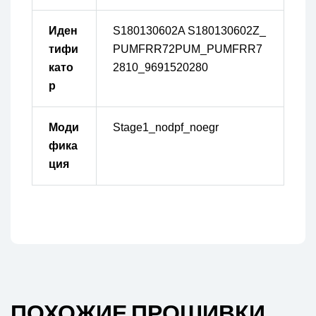
Иден
S180130602A S180130602Z_
тифи
PUMFRR72PUM_PUMFRR7
като
2810_9691520280
р
Моди
Stage1_nodpf_noegr
фика
ция
ПОХОЖИЕ ПРОШИВКИ