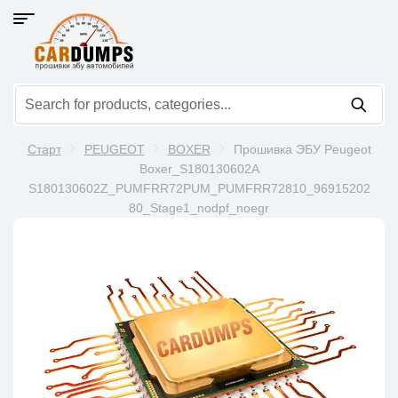
Старт
PEUGEOT
BOXER
Прошивка ЭБУ Peugeot
Boxer_S180130602A
S180130602Z_PUMFRR72PUM_PUMFRR72810_96915202
80_Stage1_nodpf_noegr