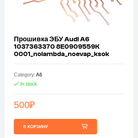
Прошивка ЭБУ Audi A6
1037363370 8E0909559K
0001_nolambda_noevap_ksok
Category:
A6
In stock
500
₽
В КОРЗИНУ