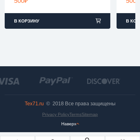
500
₽
500
₽
В КОРЗИНУ
В КОР
Tex71.ru
© 2018
Все права защищены
Privacy Policy
Terms
Sitemap
Наверх