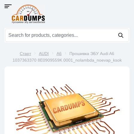
Старт
AUDI
A6
Прошивка ЭБУ Audi A6
1037363370 8E0909559K 0001_nolambda_noevap_ksok