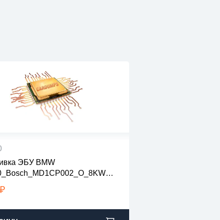
0
ивка ЭБУ BMW
 файлы проверены на вирусы
0_Bosch_MD1CP002_O_8KWR
файлы в архивах zip или rar
04569-001_novsa
узка с 9:00-22:00 по Москве
₽