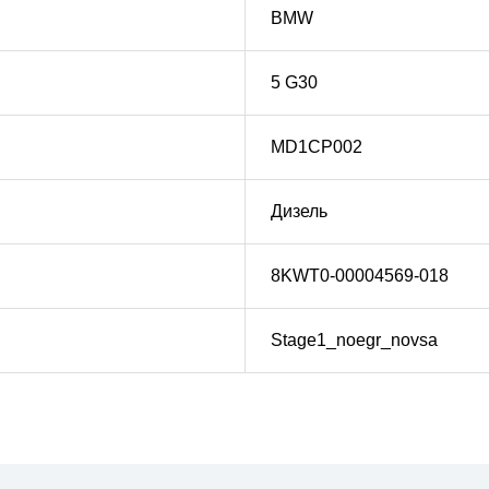
BMW
5 G30
MD1CP002
Дизель
8KWT0-00004569-018
Stage1_noegr_novsa