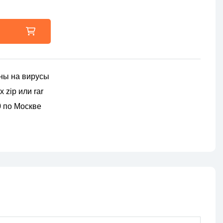
ны на вирусы
 zip или rar
00 по Москве