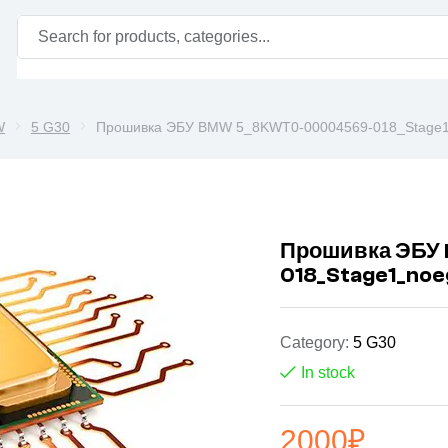
W
5 G30
Прошивка ЭБУ BMW 5_8KWT0-00004569-018_Stage1
Прошивка ЭБУ
018_Stage1_noe
Category:
5 G30
In stock
2000
₽