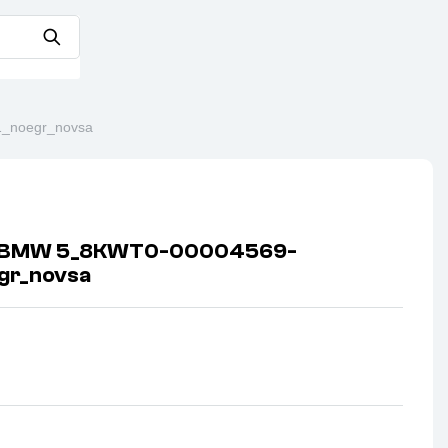
_noegr_novsa
 BMW 5_8KWT0-00004569-
gr_novsa