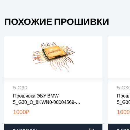
ПОХОЖИЕ ПРОШИВКИ
5 G30
5 G3
Прошивка ЭБУ BMW
Прош
все файлы проверены на вирусы
все
5_G30_O_8KWN0-00004569-
5_G3
все файлы в архивах zip или rar
все 
004_noegr
0-000
загрузка с 9:00-22:00 по Москве
загр
1000
₽
1000