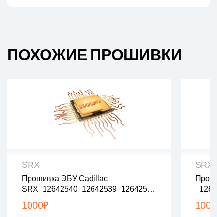
ПОХОЖИЕ ПРОШИВКИ
SRX
SRX
Прошивка ЭБУ Cadillac
Проши
все файлы проверены на вирусы
все
SRX_12642540_12642539_12642542
_1262
все файлы в архивах zip или rar
все 
_12644204_12646229_Stage1_nolam
62892
загрузка с 9:00-22:00 по Москве
загр
1000
₽
1000
Bda
_nola