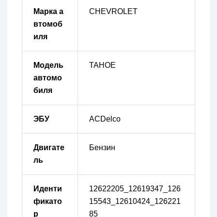
Марка а
CHEVROLET
втомоб
иля
Модель
TAHOE
автомо
биля
ЭБУ
ACDelco
Двигате
Бензин
ль
Иденти
12622205_12619347_126
фикато
15543_12610424_126221
р
85