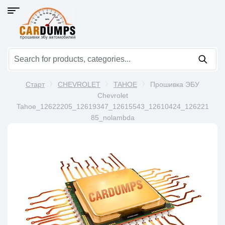
Старт
CHEVROLET
TAHOE
Прошивка ЭБУ
Chevrolet
Tahoe_12622205_12619347_12615543_12610424_126221
85_nolambda