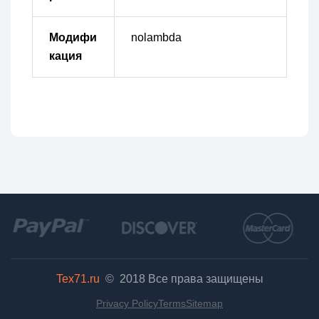
Модифи
nolambda
кация
Tex71.ru
© 2018
Все права защищены
Privacy Policy
Terms
Sitemap