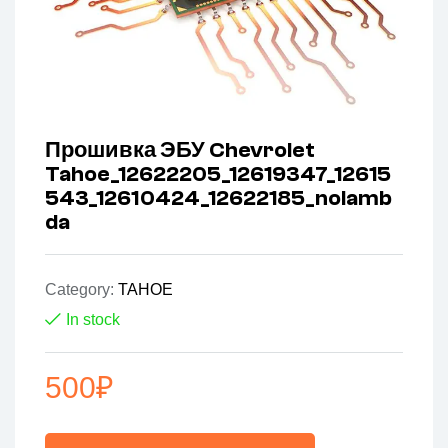
Прошивка ЭБУ Chevrolet
Tahoe_12622205_12619347_12615
543_12610424_12622185_nolamb
da
Category:
TAHOE
In stock
500
₽