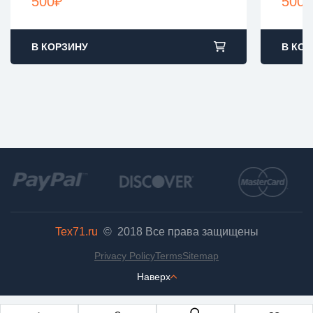
500
₽
500
₽
В КОРЗИНУ
В КОР
Tex71.ru
© 2018
Все права защищены
Privacy Policy
Terms
Sitemap
Наверх