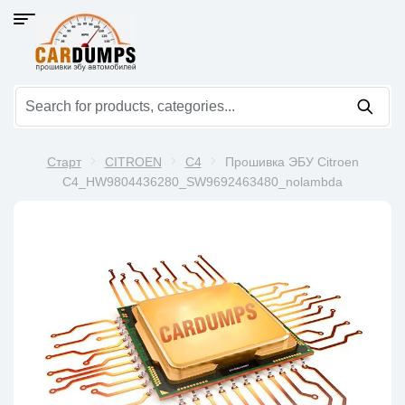
Старт
CITROEN
C4
Прошивка ЭБУ Citroen
C4_HW9804436280_SW9692463480_nolambda