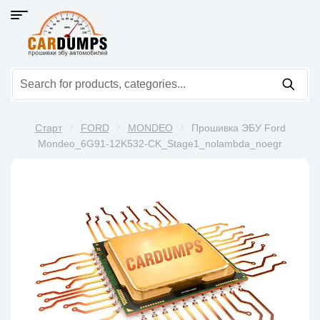
Старт
FORD
MONDEO
Прошивка ЭБУ Ford
Mondeo_6G91-12K532-CK_Stage1_nolambda_noegr