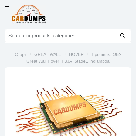
Старт
GREAT WALL
HOVER
Прошивка ЭБУ
Great Wall Hover_PBJA_Stage1_nolambda