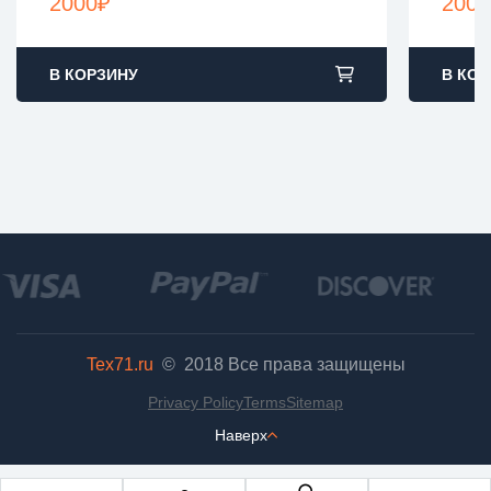
2000
₽
2000
В КОРЗИНУ
В КОР
Tex71.ru
© 2018
Все права защищены
Privacy Policy
Terms
Sitemap
Наверх