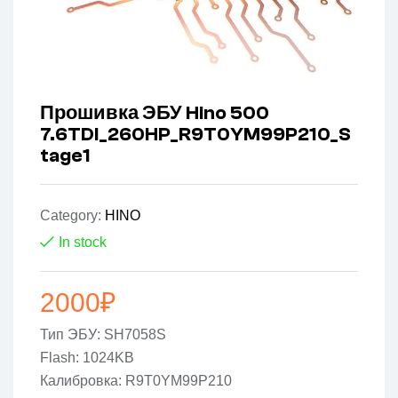
Прошивка ЭБУ Hino 500
7.6TDI_260HP_R9T0YM99P210_S
tage1
Category:
HINO
In stock
2000
₽
Тип ЭБУ: SH7058S
Flash: 1024KB
Калибровка: R9T0YM99P210