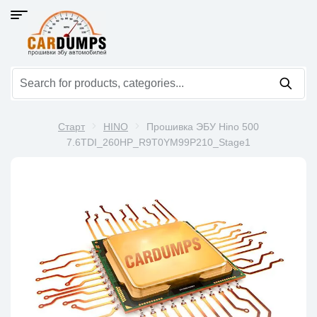
Старт
HINO
Прошивка ЭБУ Hino 500
7.6TDI_260HP_R9T0YM99P210_Stage1