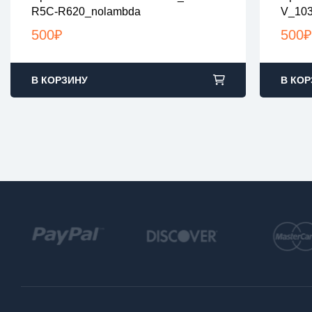
все файлы проверены на вирусы
все
R5C-R620_nolambda
V_103
все файлы в архивах zip или rar
все 
загрузка с 9:00-22:00 по Москве
загр
500
₽
500
₽
В КОРЗИНУ
В КОР