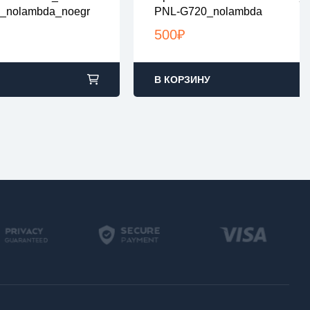
рены на вирусы
все файлы проверены на виру
_nolambda_noegr
PNL-G720_nolambda
ах zip или rar
все файлы в архивах zip или ra
2:00 по Москве
загрузка с 9:00-22:00 по Москв
500
₽
В КОРЗИНУ