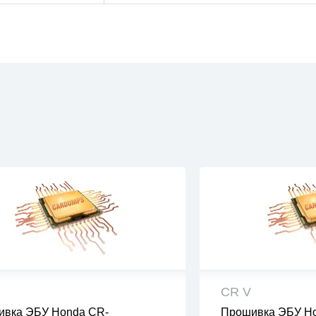
CR V
ивка ЭБУ Honda CR-
Прошивка ЭБУ Ho