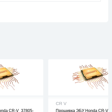
CR V
nda CR-V_37805-
Прошивка ЭБУ Honda CR-V_3