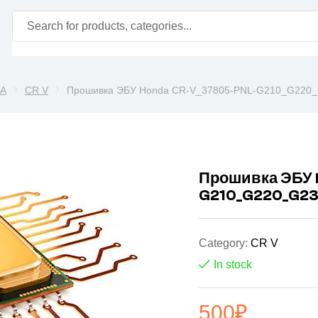
A
CR V
Прошивка ЭБУ Honda CR-V_37805-PNL-G210_G220
Прошивка ЭБУ 
G210_G220_G23
Category:
CR V
In stock
500
₽