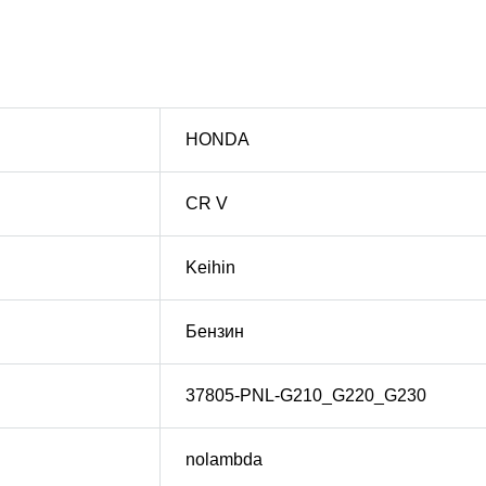
HONDA
CR V
Keihin
Бензин
37805-PNL-G210_G220_G230
nolambda