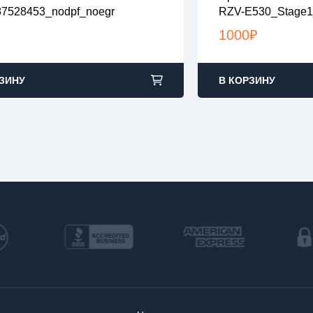
 файлы проверены на вирусы
все файлы прове
7528453_nodpf_noegr
RZV-E530_Stage1
файлы в архивах zip или rar
все файлы в архив
узка с 9:00-22:00 по Москве
загрузка с 9:00-2
1000
₽
ЗИНУ
В КОРЗИНУ