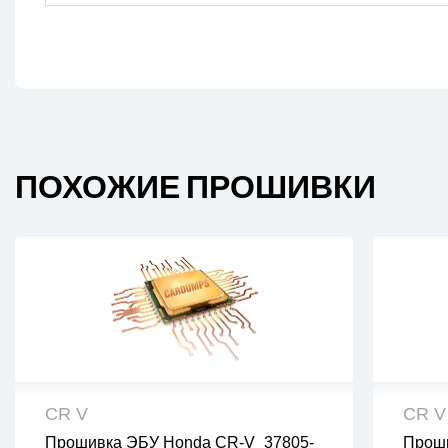
ПОХОЖИЕ ПРОШИВКИ
CR V
CR V
Прошивка ЭБУ Honda CR-V_37805-
Прош