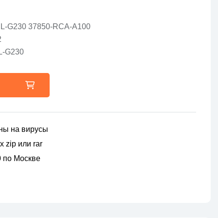
NL-G230 37850-RCA-A100
2
L-G230
ны на вирусы
 zip или rar
00 по Москве