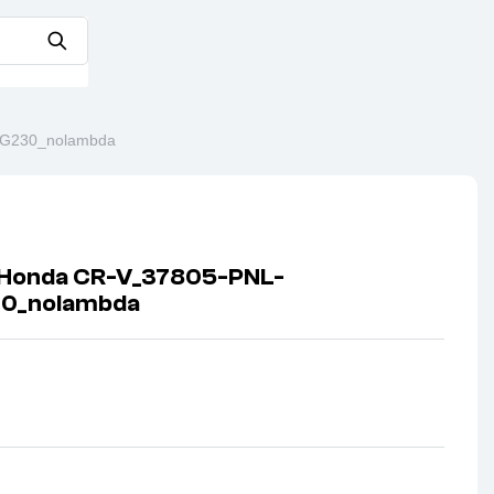
_G230_nolambda
Honda CR-V_37805-PNL-
0_nolambda