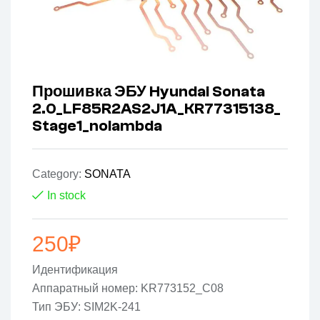
Прошивка ЭБУ Hyundai Sonata
2.0_LF85R2AS2J1A_KR77315138_
Stage1_nolambda
Category:
SONATA
In stock
250
₽
Идентификация
Аппаратный номер: KR773152_C08
Тип ЭБУ: SIM2K-241