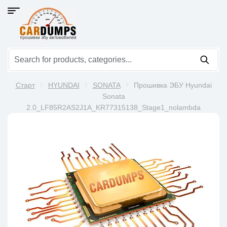
Старт
HYUNDAI
SONATA
Прошивка ЭБУ Hyundai
Sonata
2.0_LF85R2AS2J1A_KR77315138_Stage1_nolambda