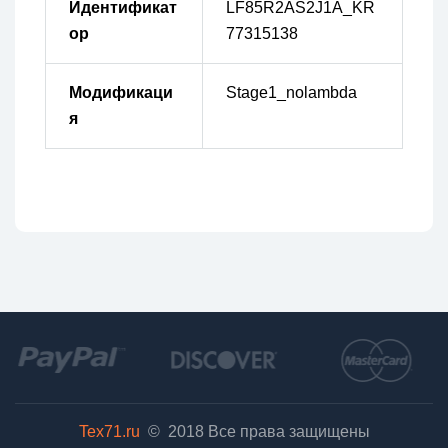
Идентификат
LF85R2AS2J1A_KR
ор
77315138
Модификаци
Stage1_nolambda
я
Tex71.ru
© 2018
Все права защищены