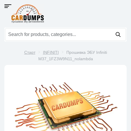
Старт
INFINITI
Прошивка ЭБУ Infiniti
M37_1FZ3W9N11_nolambda