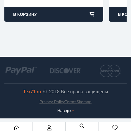
В КОРЗИНУ
В КОР
Tex71.ru
© 2018
Все права защищены
Privacy Policy
Terms
Sitemap
Наверх