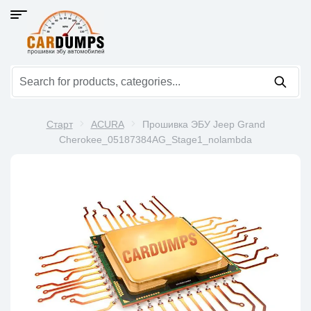
Старт
ACURA
Прошивка ЭБУ Jeep Grand
Cherokee_05187384AG_Stage1_nolambda