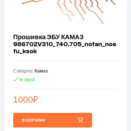
Прошивка ЭБУ КАМАЗ
986702V310_740.705_nofan_noe
fu_ksok
Category:
Камаз
In stock
1000
₽
В КОРЗИНУ