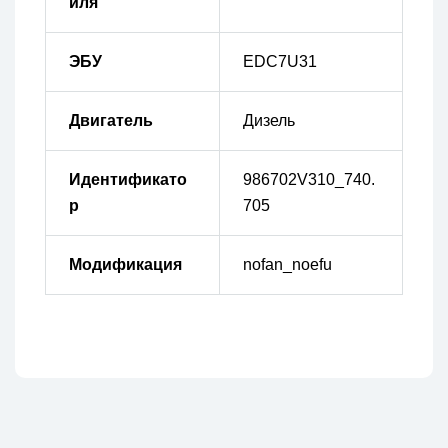
иля
ЭБУ
EDC7U31
Двигатель
Дизель
Идентификато
986702V310_740.
р
705
Модификация
nofan_noefu