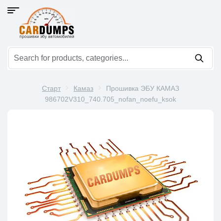
Старт
Камаз
Прошивка ЭБУ КАМАЗ
986702V310_740.705_nofan_noefu_ksok