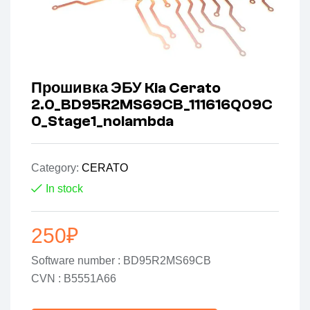
Прошивка ЭБУ Kia Cerato
2.0_BD95R2MS69CB_111616Q09C
0_Stage1_nolambda
Category:
CERATO
In stock
250
₽
Software number : BD95R2MS69CB
CVN : B5551A66