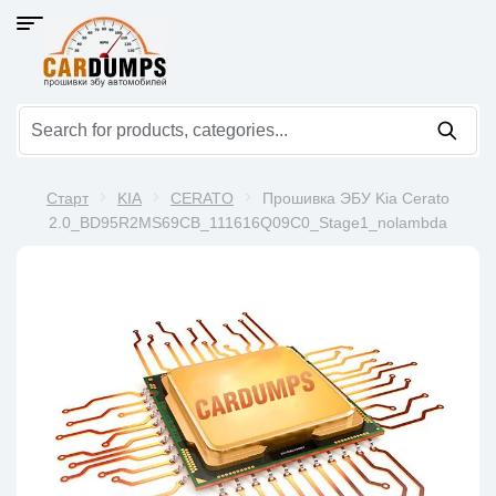
Старт
KIA
CERATO
Прошивка ЭБУ Kia Cerato
2.0_BD95R2MS69CB_111616Q09C0_Stage1_nolambda