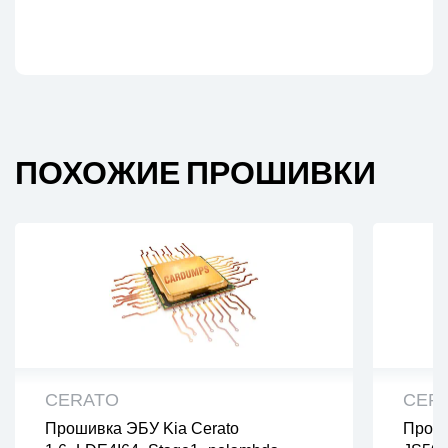
ПОХОЖИЕ ПРОШИВКИ
CERATO
CER
Прошивка ЭБУ Kia Cerato
Проши
все файлы проверены на вирусы
все