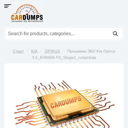
Старт
KIA
OPIRUS
Прошивка ЭБУ Kia Opirus
3.5_EH8406-F0_Stage1_nolambda