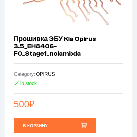
Прошивка ЭБУ Kia Opirus
3.5_EH8406-
F0_Stage1_nolambda
Category:
OPIRUS
In stock
500
₽
В КОРЗИНУ