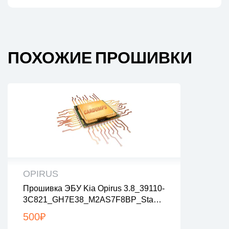
ПОХОЖИЕ ПРОШИВКИ
OPIRUS
Прошивка ЭБУ Kia Opirus 3.8_39110-
все файлы проверены на вирусы
3C821_GH7E38_M2AS7F8BP_Stage
все файлы в архивах zip или rar
1_nolambda
загрузка с 9:00-22:00 по Москве
500
₽