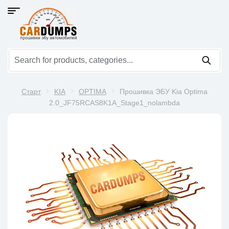
Старт
KIA
OPTIMA
Прошивка ЭБУ Kia Optima
2.0_JF75RCAS8K1A_Stage1_nolambda