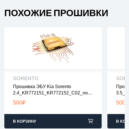
ПОХОЖИЕ ПРОШИВКИ
SORENTO
SOR
Прошивка ЭБУ Kia Sorento
Проши
все файлы проверены на вирусы
все
2.4_KR772151_KR772152_C02_nola
3.5_E
все файлы в архивах zip или rar
все 
Mbda
загрузка с 9:00-22:00 по Москве
загр
500
₽
500
₽
В КОРЗИНУ
В КОР