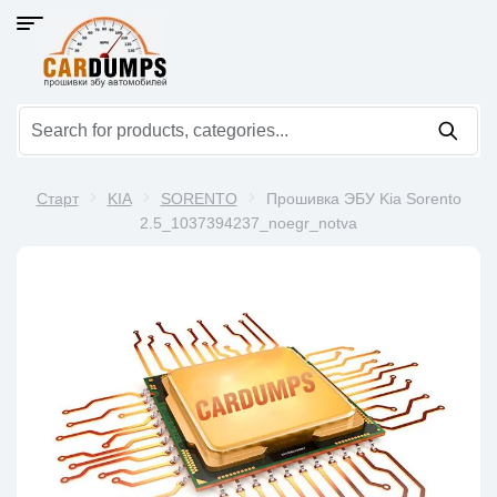
Старт
KIA
SORENTO
Прошивка ЭБУ Kia Sorento
2.5_1037394237_noegr_notva