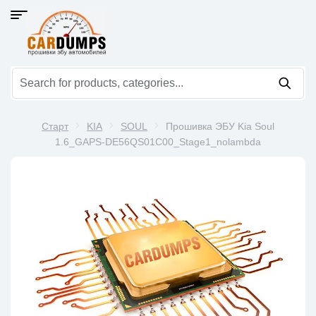
Старт
KIA
SOUL
Прошивка ЭБУ Kia Soul
1.6_GAPS-DE56QS01C00_Stage1_nolambda