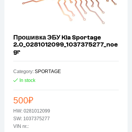
Прошивка ЭБУ Kia Sportage
2.0_0281012099_1037375277_noe
gr
Category:
SPORTAGE
In stock
500
₽
HW: 0281012099
SW: 1037375277
VIN nr.: