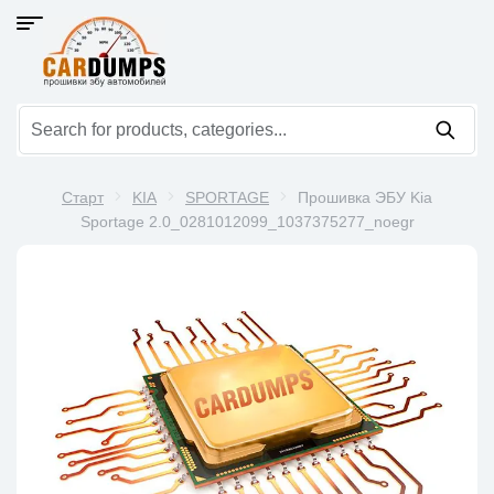
Старт
KIA
SPORTAGE
Прошивка ЭБУ Kia
Sportage 2.0_0281012099_1037375277_noegr