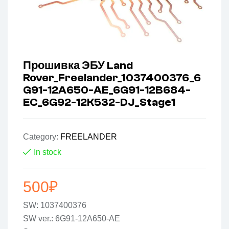
Прошивка ЭБУ Land
Rover_Freelander_1037400376_6
G91-12A650-AE_6G91-12B684-
EC_6G92-12K532-DJ_Stage1
Category:
FREELANDER
In stock
500
₽
SW: 1037400376
SW ver.: 6G91-12A650-AE