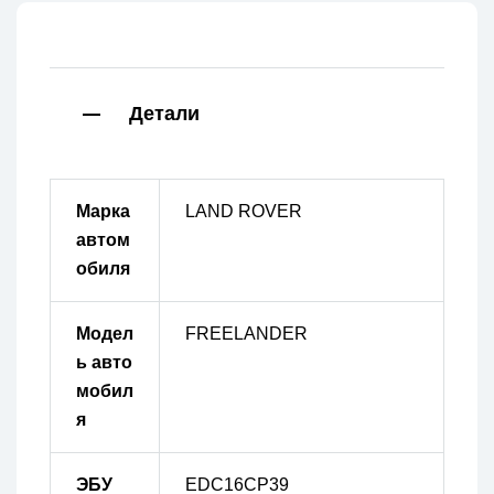
Детали
Марка
LAND ROVER
автом
обиля
Модел
FREELANDER
ь авто
мобил
я
ЭБУ
EDC16CP39