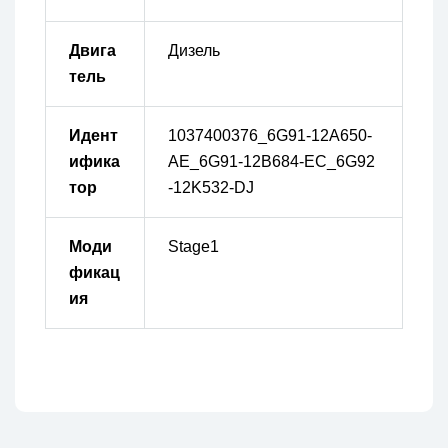
Двига
Дизель
тель
Идент
1037400376_6G91-12A650-
ифика
AE_6G91-12B684-EC_6G92
тор
-12K532-DJ
Моди
Stage1
фикац
ия