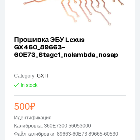
Прошивка ЭБУ Lexus
GX460_89663-
60E73_Stage1_nolambda_nosap
Category:
GX II
In stock
500
₽
Идентификация
Калибровка: 360E7300 56053000
Файл калибровки: 89663-60E73 89665-60530