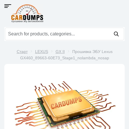
Старт
LEXUS
GX II
Прошивка ЭБУ Lexus
GX460_89663-60E73_Stage1_nolambda_nosap