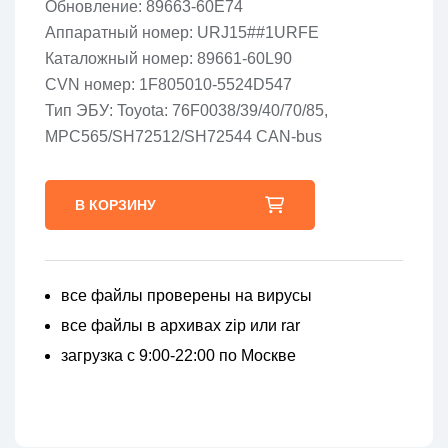
Обновление: 89663-60E74
Аппаратный номер: URJ15##1URFE
Каталожный номер: 89661-60L90
CVN номер: 1F805010-5524D547
Тип ЭБУ: Toyota: 76F0038/39/40/70/85,
MPC565/SH72512/SH72544 CAN-bus
В КОРЗИНУ
все файлы проверены на вирусы
все файлы в архивах zip или rar
загрузка с 9:00-22:00 по Москве