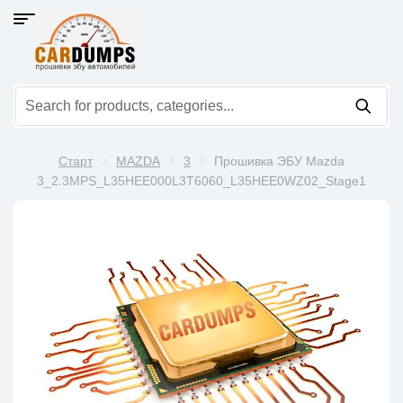
Старт
MAZDA
3
Прошивка ЭБУ Mazda
3_2.3MPS_L35HEE000L3T6060_L35HEE0WZ02_Stage1