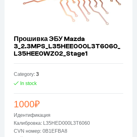
Прошивка ЭБУ Mazda
3_2.3MPS_L35HEE000L3T6060_
L35HEE0WZ02_Stage1
Category:
3
In stock
1000
₽
Идентификация
Калибровка: L35HED000L3T6060
CVN номер: 0B1EFBA8