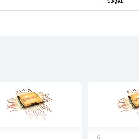
Stage1
6