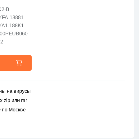
K2-B
YFA-18881
YA1-188K1
000PEUB060
C2
ны на вирусы
 zip или rar
00 по Москве