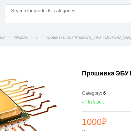
арт
MAZDA
6
Прошивка ЭБУ Mazda 6_PA3T-188K2-B_Sta
Прошивка ЭБУ 
Category:
6
In stock
1000
₽