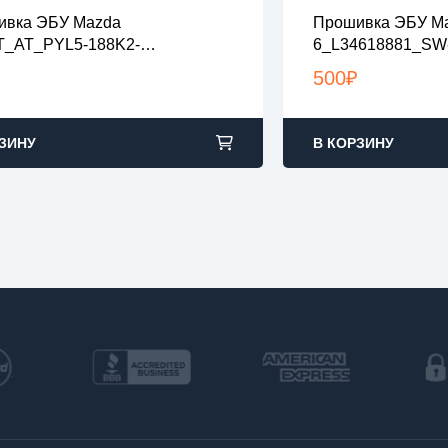
ивка ЭБУ Mazda
Прошивка ЭБУ M
 файлы проверены на вирусы
все файлы прове
T_AT_PYL5-188K2-
6_L34618881_SW
файлы в архивах zip или rar
все файлы в архив
L5EC000PYTB060_PYFN-
L346ED100_nola
узка с 9:00-22:00 по Москве
загрузка с 9:00-2
500
₽
1_PYFN-188K1_Stage1
ЗИНУ
В КОРЗИНУ