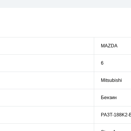
MAZDA
6
Mitsubishi
Бензин
PA3T-188K2-