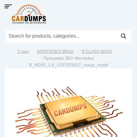
Старт
MERCEDES-BENZ
B CLASS W245
Прошивка ЭБУ Mercedes
B_W245_1.8_1037375627_noegr_nodpf