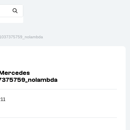
1037375759_nolambda
 Mercedes
37375759_nolambda
211