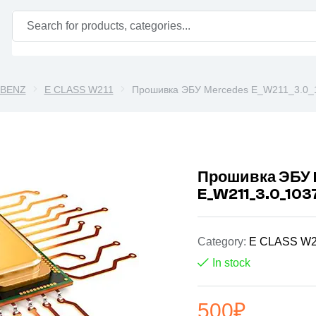
BENZ
E CLASS W211
Прошивка ЭБУ Mercedes E_W211_3.0_
Прошивка ЭБУ
E_W211_3.0_10
Category:
E CLASS W
In stock
500
₽