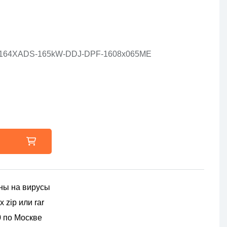
A-164XADS-165kW-DDJ-DPF-1608x065ME
ны на вирусы
 zip или rar
00 по Москве