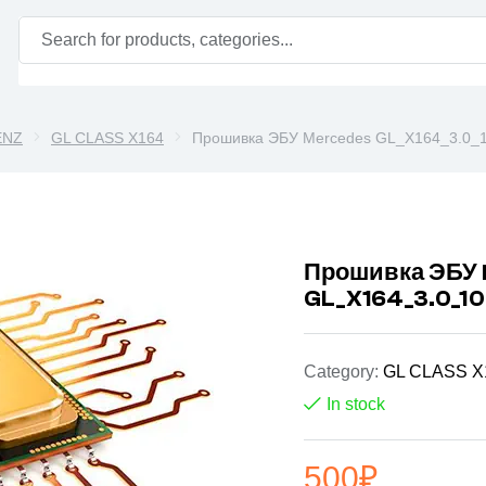
ENZ
GL CLASS X164
Прошивка ЭБУ Mercedes GL_X164_3.0_
Прошивка ЭБУ
GL_X164_3.0_1
Category:
GL CLASS X
In stock
500
₽