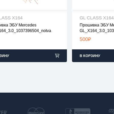
LASS X164
GL CLASS X164
вка ЭБУ Mercedes
Прошивка ЭБУ Me
 файлы проверены на вирусы
все файлы прове
64_3.0_1037396504_notva
GL_X164_3.0_103
файлы в архивах zip или rar
все файлы в архив
Dpf
узка с 9:00-22:00 по Москве
загрузка с 9:00-2
500
₽
ЗИНУ
В КОРЗИНУ