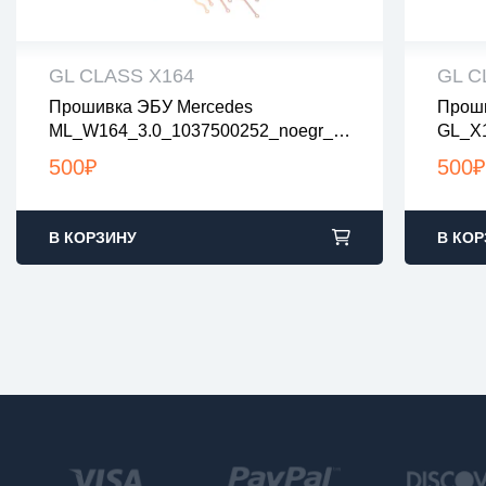
GL CLASS X164
GL C
Прошивка ЭБУ Mercedes
Проши
все файлы проверены на вирусы
все
ML_W164_3.0_1037500252_noegr_n
GL_X1
все файлы в архивах zip или rar
все 
Odpf_novsa
загрузка с 9:00-22:00 по Москве
загр
500
₽
500
₽
В КОРЗИНУ
В КОР