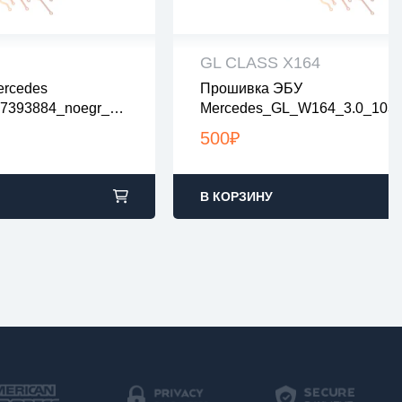
GL CLASS X164
rcedes
Прошивка ЭБУ
рены на вирусы
все файлы проверены на виру
7393884_noegr_no
Mercedes_GL_W164_3.0_103
ах zip или rar
все файлы в архивах zip или ra
3_noegr_novsa
2:00 по Москве
загрузка с 9:00-22:00 по Москв
500
₽
В КОРЗИНУ