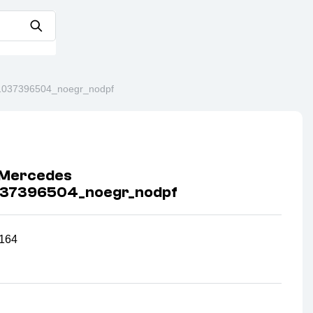
1037396504_noegr_nodpf
 Mercedes
037396504_noegr_nodpf
164