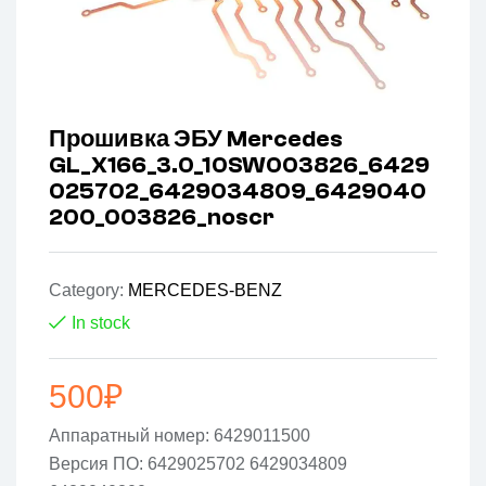
Прошивка ЭБУ Mercedes
GL_X166_3.0_10SW003826_6429
025702_6429034809_6429040
200_003826_noscr
Category:
MERCEDES-BENZ
In stock
500
₽
Аппаратный номер: 6429011500
Версия ПО: 6429025702 6429034809