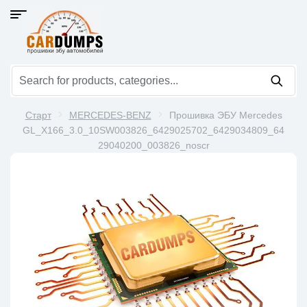
Старт
MERCEDES-BENZ
Прошивка ЭБУ Mercedes
GL_X166_3.0_10SW003826_6429025702_6429034809_64
29040200_003826_noscr