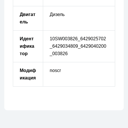
Двигат
Дизель
ель
Идент
10SW003826_6429025702
ифика
_6429034809_6429040200
тор
_003826
Модиф
noscr
икация