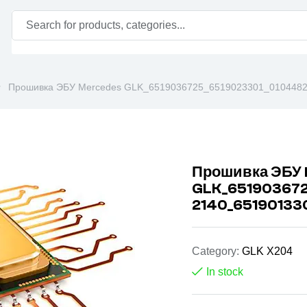
Прошивка ЭБУ Mercedes GLK_6519036725_6519023301_0104482
Прошивка ЭБУ
GLK_65190367
2140_65190133
Category:
GLK X204
In stock