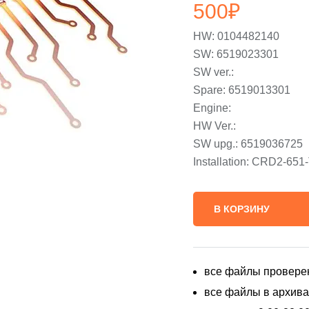
500
₽
HW: 0104482140
SW: 6519023301
SW ver.:
Spare: 6519013301
Engine:
HW Ver.:
SW upg.: 6519036725
Installation: CRD2-6
В КОРЗИНУ
все файлы провере
все файлы в архивах