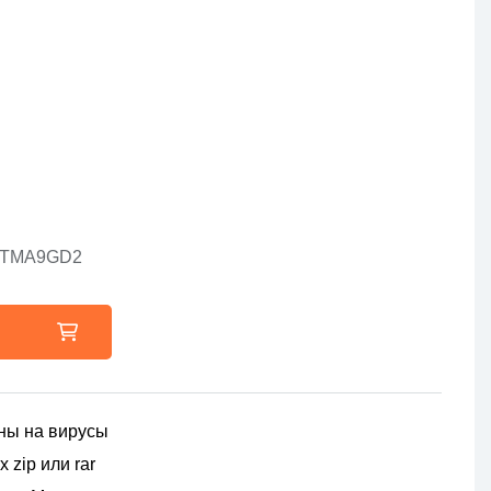
51-TMA9GD2
ны на вирусы
 zip или rar