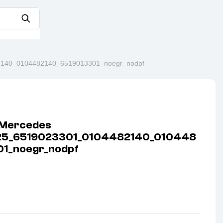
140_0104482140_6519013301_noegr_nodpf
 Mercedes
25_6519023301_0104482140_010448
01_noegr_nodpf