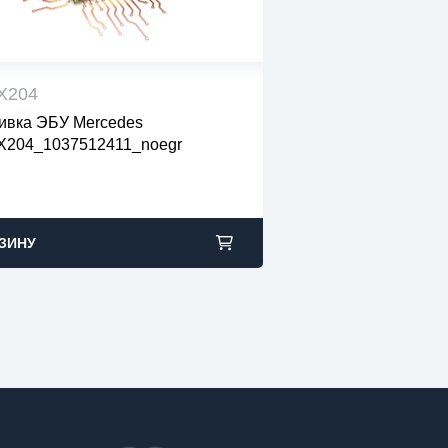
X204
вка ЭБУ Mercedes
 файлы проверены на вирусы
X204_1037512411_noegr
файлы в архивах zip или rar
узка с 9:00-22:00 по Москве
ЗИНУ