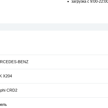
загрузка с 9:00-22:
RCEDES-BENZ
K X204
lphi CRD2
зель