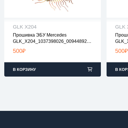
GLK X204
GLK 
Прошивка ЭБУ Mercedes
Проши
все файлы проверены на вирусы
все
GLK_X204_1037398026_0094489240
GLK_
все файлы в архивах zip или rar
все 
_0034467740_0064476440_nolambda
загрузка с 9:00-22:00 по Москве
загр
500
₽
500
₽
В КОРЗИНУ
В КОР