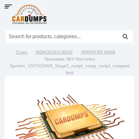
Старт
MERCEDES-BENZ
SPRINTER W906
Прошивка ЭБУ Mercedes
Sprinter_1037529309_Stage1_nodpf_noegr_nodpf_nospeed
limit