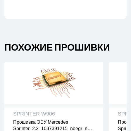
ПОХОЖИЕ ПРОШИВКИ
SPRINTER W906
SPRI
Прошивка ЭБУ Mercedes
Проши
все файлы проверены на вирусы
все
Sprinter_2.2_1037391215_noegr_nod
Sprin
все файлы в архивах zip или rar
все 