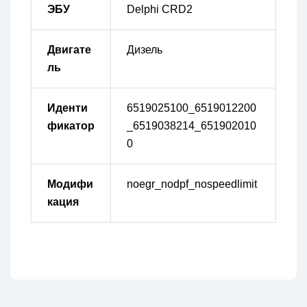
ЭБУ
Delphi CRD2
Двигате
Дизель
ль
Иденти
6519025100_6519012200
фикатор
_6519038214_651902010
0
Модифи
noegr_nodpf_nospeedlimit
кация