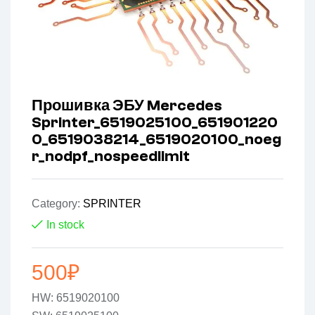
Прошивка ЭБУ Mercedes
Sprinter_6519025100_651901220
0_6519038214_6519020100_noeg
r_nodpf_nospeedlimit
Category:
SPRINTER
In stock
500
₽
HW: 6519020100