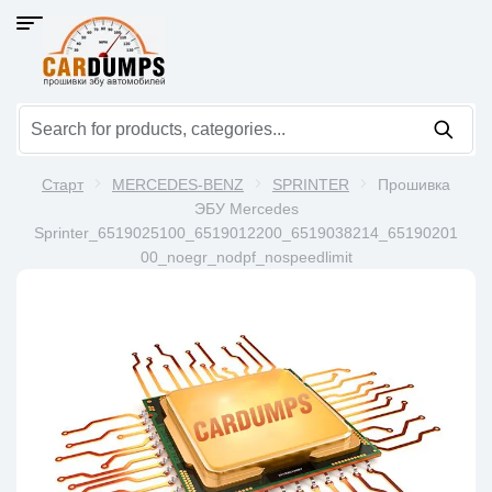
Старт
MERCEDES-BENZ
SPRINTER
Прошивка
ЭБУ Mercedes
Sprinter_6519025100_6519012200_6519038214_65190201
00_noegr_nodpf_nospeedlimit