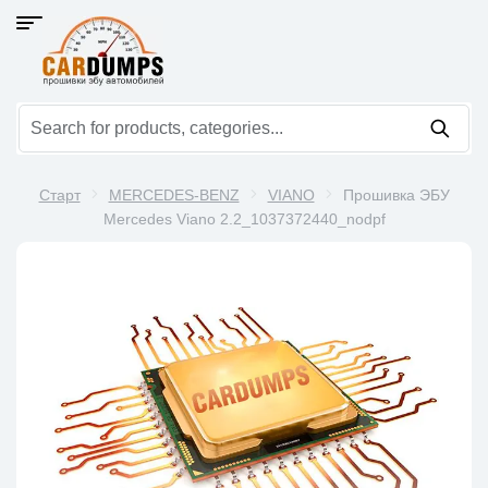
Старт
MERCEDES-BENZ
VIANO
Прошивка ЭБУ
Mercedes Viano 2.2_1037372440_nodpf