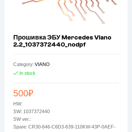
Прошивка ЭБУ Mercedes Viano
2.2_1037372440_nodpf
Category:
VIANO
In stock
500
₽
HW:
SW: 1037372440
SW ver.:
Spare: CR30-646-C6D3-639-110KW-43P-0AEF-