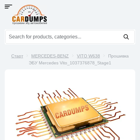
Старт
MERCEDES-BENZ
VITO W638
Прошивка
ЭБУ Mercedes Vito_1037376878_Stage1