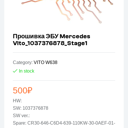
Прошивка ЭБУ Mercedes
Vito_1037376878_Stage1
Category:
VITO W638
In stock
500
₽
HW:
SW: 1037376878
SW ver.:
Spare: CR30-646-C6D4-639-110KW-30-0AEF-01-