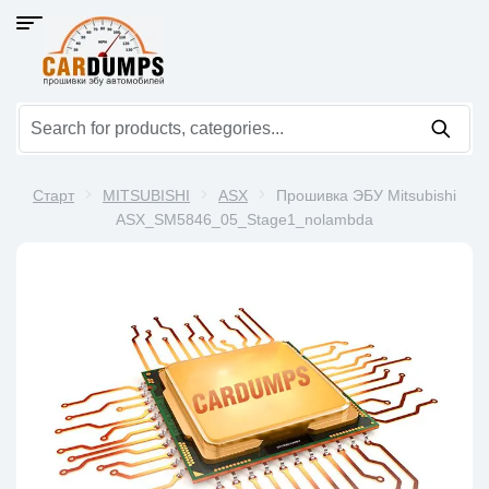
Старт
MITSUBISHI
ASX
Прошивка ЭБУ Mitsubishi
ASX_SM5846_05_Stage1_nolambda