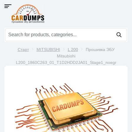
Старт
MITSUBISHI
L 200
Прошивка ЭБУ
Mitsubishi
L200_1860C263_01_T1D2HDD2JA01_Stage1_noegr