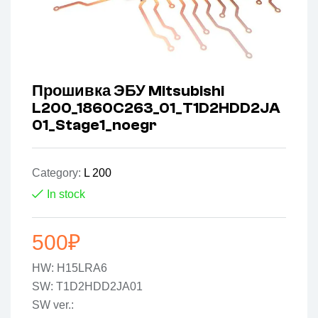
Прошивка ЭБУ Mitsubishi
L200_1860C263_01_T1D2HDD2JA
01_Stage1_noegr
Category:
L 200
In stock
500
₽
HW: H15LRA6
SW: T1D2HDD2JA01
SW ver.: