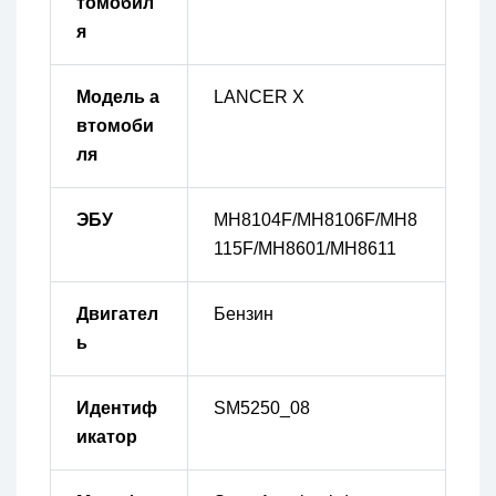
томобил
я
Модель а
LANCER X
втомоби
ля
ЭБУ
MH8104F/MH8106F/MH8
115F/MH8601/MH8611
Двигател
Бензин
ь
Идентиф
SM5250_08
икатор