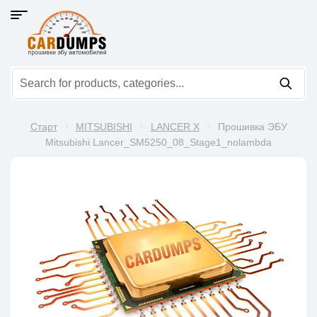
Старт
MITSUBISHI
LANCER X
Прошивка ЭБУ
Mitsubishi Lancer_SM5250_08_Stage1_nolambda