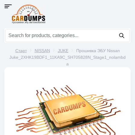
Старт
NISSAN
JUKE
Прошивка ЭБУ Nissan
Juke_2XHK19BDF1_11KA9C_SH705828N_Stage1_nolambd
a