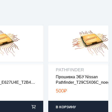
PATHFINDER
Прошивка ЭБУ Nissan
рены на вирусы
все файлы проверены на виру
er_E627U4E_T2B45
Pathfinder_T29C5X06C_noegr
ах zip или rar
все файлы в архивах zip или ra
gr
2:00 по Москве
загрузка с 9:00-22:00 по Москв
500
₽
В КОРЗИНУ