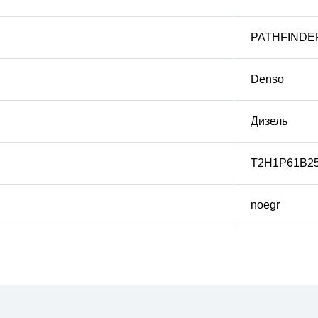
PATHFINDE
Denso
Дизель
T2H1P61B2
noegr