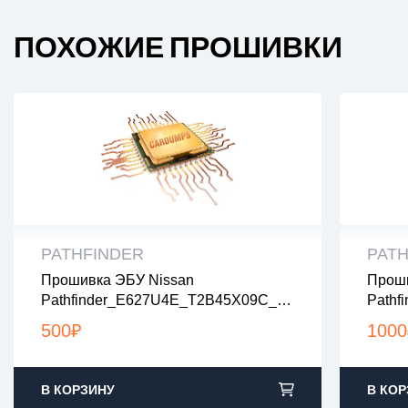
ПОХОЖИЕ ПРОШИВКИ
PATHFINDER
PAT
Прошивка ЭБУ Nissan
Проши
все файлы проверены на вирусы
все
Pathfinder_E627U4E_T2B45X09C_no
Pathf
все файлы в архивах zip или rar
все 
Egr
Age1_
загрузка с 9:00-22:00 по Москве
загр
500
₽
1000
В КОРЗИНУ
В КОР