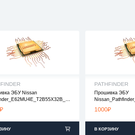
HFINDER
PATHFINDER
вка ЭБУ Nissan
Прошивка ЭБУ
 файлы проверены на вирусы
все файлы прове
inder_E62MU4E_T2B55X32B_St
Nissan_Pathfind
файлы в архивах zip или rar
все файлы в архив
noegr
X09C_Stage1_noe
узка с 9:00-22:00 по Москве
загрузка с 9:00-2
₽
1000
₽
ЗИНУ
В КОРЗИНУ