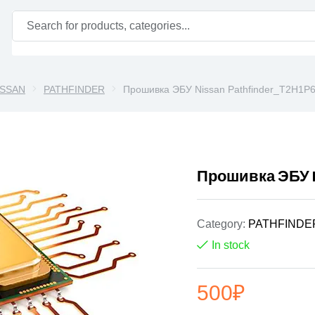
ISSAN
PATHFINDER
Прошивка ЭБУ Nissan Pathfinder_T2H1P
Прошивка ЭБУ N
Category:
PATHFINDE
In stock
500
₽