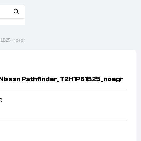
61B25_noegr
issan Pathfinder_T2H1P61B25_noegr
R