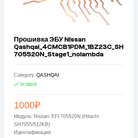
Прошивка ЭБУ Nissan
Qashqai_4CMCB1PDM_1BZ23C_SH
705520N_Stage1_nolambda
Category:
QASHQAI
In stock
1000
₽
Модуль: Nissan: EFI 705520N (Hitachi
SH7055/512KB)
Идентификация