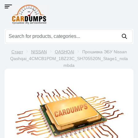
Старт
NISSAN
QASHQAI
Прошивка ЭБУ Nissan
Qashqai_4CMCB1PDM_1BZ23C_SH705520N_Stage1_nola
mbda