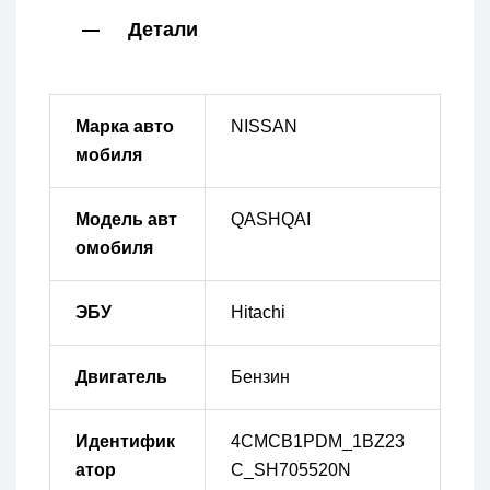
Детали
Марка авто
NISSAN
мобиля
Модель авт
QASHQAI
омобиля
ЭБУ
Hitachi
Двигатель
Бензин
Идентифик
4CMCB1PDM_1BZ23
атор
C_SH705520N