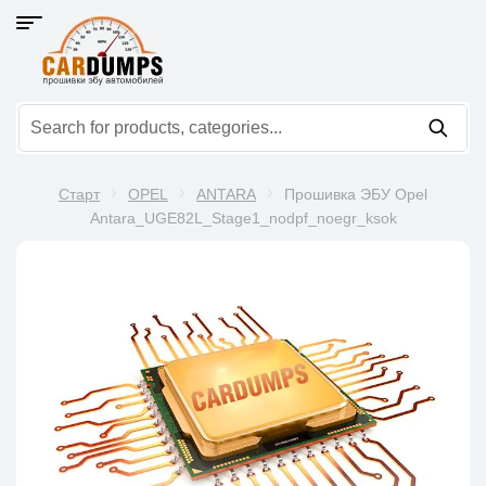
Старт
OPEL
ANTARA
Прошивка ЭБУ Opel
Antara_UGE82L_Stage1_nodpf_noegr_ksok