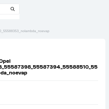
10_55588353_nolambda_noevap
Opel
13_55587398_55587394_55588510_55
da_noevap