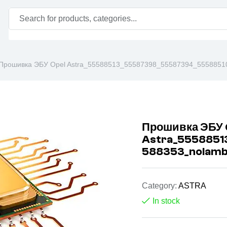
Прошивка ЭБУ Opel Astra_55588513_55587398_55587394_555885
Прошивка ЭБУ 
Astra_555885
588353_nolamb
Category:
ASTRA
In stock