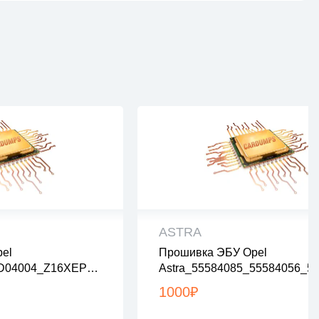
ASTRA
el
Прошивка ЭБУ Opel
рены на вирусы
все файлы проверены на виру
D04004_Z16XEP_A
Astra_55584085_55584056_5
ах zip или rar
все файлы в архивах zip или ra
nolambda_noegr
4_55584027_55583997_Stage
2:00 по Москве
загрузка с 9:00-22:00 по Москв
1000
₽
Mbda