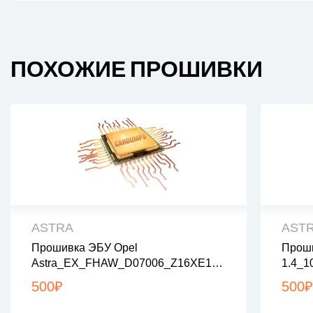
ПОХОЖИЕ ПРОШИВКИ
ASTRA
AST
Прошивка ЭБУ Opel
Проши
все файлы проверены на вирусы
все
Astra_EX_FHAW_D07006_Z16XE1_A
1.4_1
все файлы в архивах zip или rar
все 
0300007_Stage1_nolambda_noegr
загрузка с 9:00-22:00 по Москве
загр
500
₽
500
₽