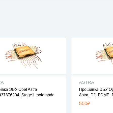
RA
ASTRA
вка ЭБУ Opel Astra
Прошивка ЭБУ Op
 файлы проверены на вирусы
все файлы прове
037376204_Stage1_nolambda
Astra_DJ_FDMP_
файлы в архивах zip или rar
все файлы в архив
0400001_Stage1_
узка с 9:00-22:00 по Москве
загрузка с 9:00-2
500
₽