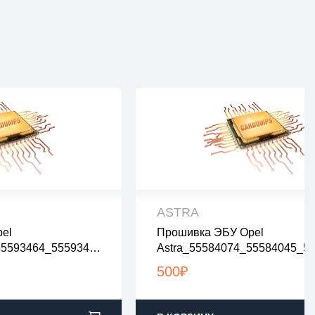
ASTRA
el
Прошивка ЭБУ Opel
рены на вирусы
все файлы проверены на виру
55593464_5559347
Astra_55584074_55584045_5
ах zip или rar
все файлы в архивах zip или ra
3450_nolambda
3_55584016_55595227_nolam
2:00 по Москве
загрузка с 9:00-22:00 по Москв
500
₽