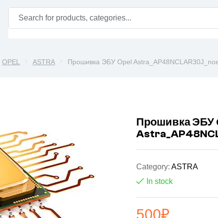
OPEL
ASTRA
Прошивка ЭБУ Opel Astra_AP48NCLAR30J_noe
Прошивка ЭБУ 
Astra_AP48NC
Category:
ASTRA
In stock
500
₽