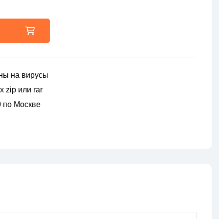
ны на вирусы
 zip или rar
00 по Москве