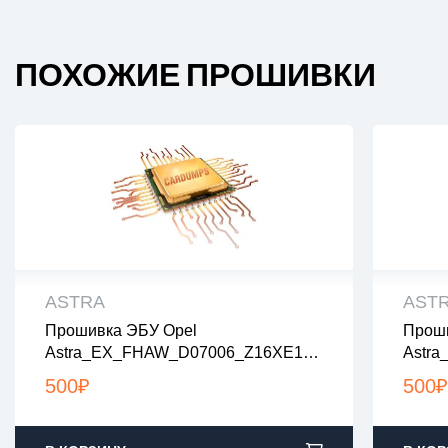
ПОХОЖИЕ ПРОШИВКИ
ASTRA
AST
Прошивка ЭБУ Opel
Проши
все файлы проверены на вирусы
все
Astra_EX_FHAW_D07006_Z16XE1_A
Astra
все файлы в архивах zip или rar
все 
0300007_nolambda_noegr
4_555
загрузка с 9:00-22:00 по Москве
загр
500
₽
500
₽
Evap