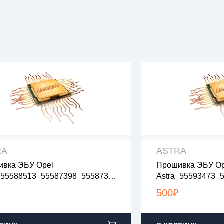
RA
ASTRA
вка ЭБУ Opel
Прошивка ЭБУ Op
 файлы проверены на вирусы
все файлы прове
_55588513_55587398_5558739
Astra_55593473_
файлы в архивах zip или rar
все файлы в архив
88510_55588353_nolambda_no
6_55593459_5559
узка с 9:00-22:00 по Москве
загрузка с 9:00-2
500
₽