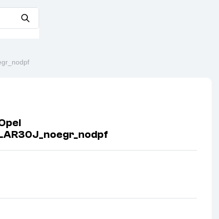
gr_nodpf
Opel
LAR30J_noegr_nodpf