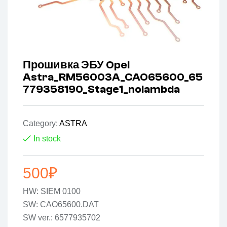
Прошивка ЭБУ Opel
Astra_RM56003A_CAO65600_65
779358190_Stage1_nolambda
Category:
ASTRA
In stock
500
₽
HW: SIEM 0100
SW: CAO65600.DAT
SW ver.: 6577935702