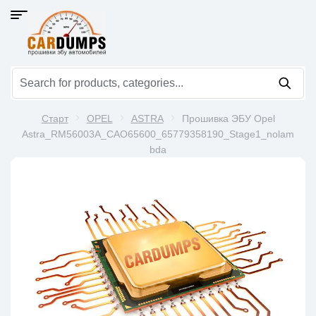
Старт
OPEL
ASTRA
Прошивка ЭБУ Opel
Astra_RM56003A_CAO65600_65779358190_Stage1_nolam
bda