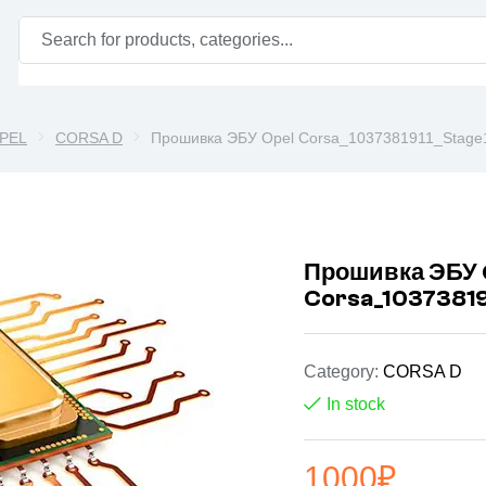
PEL
CORSA D
Прошивка ЭБУ Opel Corsa_1037381911_Stage
Прошивка ЭБУ 
Corsa_10373819
Category:
CORSA D
In stock
1000
₽