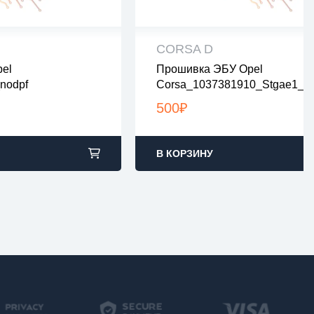
CORSA D
el
Прошивка ЭБУ Opel
рены на вирусы
все файлы проверены на виру
nodpf
Corsa_1037381910_Stgae1_n
ах zip или rar
все файлы в архивах zip или ra
A
2:00 по Москве
загрузка с 9:00-22:00 по Москв
500
₽
В КОРЗИНУ