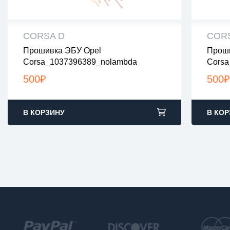
CORSA D
COR
Прошивка ЭБУ Opel
Проши
все файлы проверены на вирусы
все
Corsa_1037396389_nolambda
Corsa
все файлы в архивах zip или rar
все 
загрузка с 9:00-22:00 по Москве
загр
500
₽
500
₽
В КОРЗИНУ
В КОР