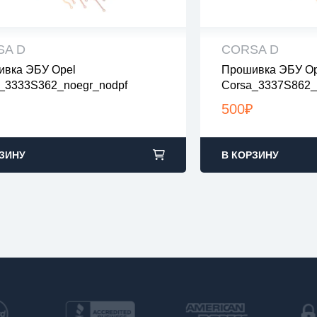
SA D
CORSA D
вка ЭБУ Opel
Прошивка ЭБУ Op
 файлы проверены на вирусы
все файлы прове
_3333S362_noegr_nodpf
Corsa_3337S862_
файлы в архивах zip или rar
все файлы в архив
узка с 9:00-22:00 по Москве
загрузка с 9:00-2
500
₽
ЗИНУ
В КОРЗИНУ