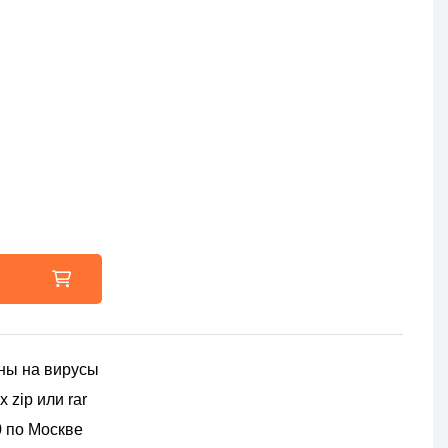
ны на вирусы
 zip или rar
00 по Москве