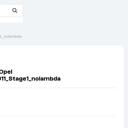
1_nolambda
Opel
11_Stage1_nolambda