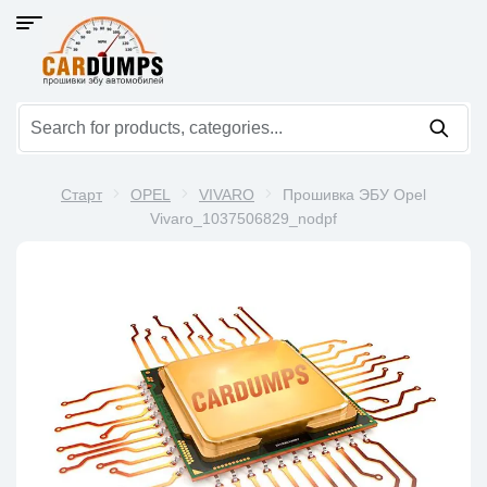
Старт
OPEL
VIVARO
Прошивка ЭБУ Opel
Vivaro_1037506829_nodpf