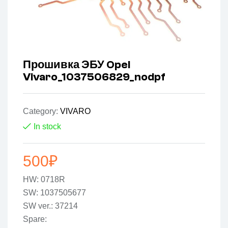
Прошивка ЭБУ Opel
Vivaro_1037506829_nodpf
Category:
VIVARO
In stock
500
₽
HW: 0718R
SW: 1037505677
SW ver.: 37214
Spare: