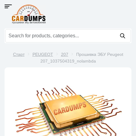
Старт
PEUGEOT
207
Прошивка ЭБУ Peugeot
207_1037504319_nolambda