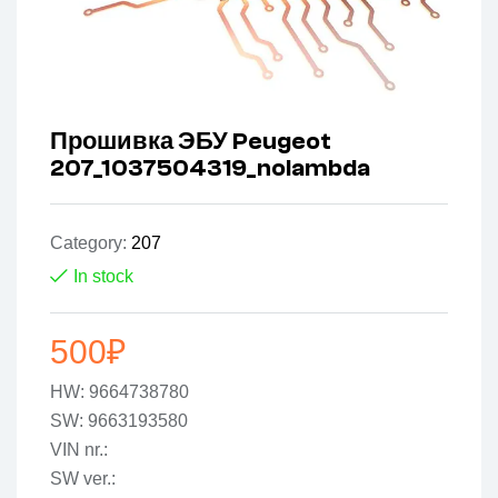
Прошивка ЭБУ Peugeot
207_1037504319_nolambda
Category:
207
In stock
500
₽
HW: 9664738780
SW: 9663193580
VIN nr.:
SW ver.: