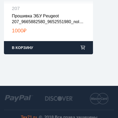
207
Прошивка ЭБУ Peugeot
все файлы проверены на вирусы
207_9665882580_9652551980_nolam
все файлы в архивах zip или rar
Bda
загрузка с 9:00-22:00 по Москве
1000
₽
В КОРЗИНУ
Tex71.ru
© 2018
Все права защищены